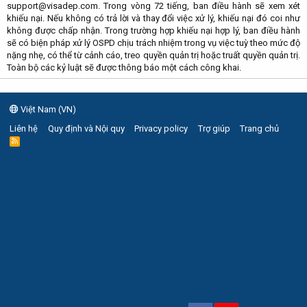
support@visadep.com. Trong vòng 72 tiếng, ban điều hành sẽ xem xét
khiếu nại. Nếu không có trả lời và thay đổi việc xử lý, khiếu nại đó coi như
không được chấp nhận. Trong trường hợp khiếu nại hợp lý, ban điều hành
sẽ có biện pháp xử lý OSPD chịu trách nhiệm trong vụ việc tuỳ theo mức độ
nặng nhẹ, có thể từ cảnh cáo, treo quyền quản trị hoặc truất quyền quản trị.
Toàn bộ các kỷ luật sẽ được thông báo một cách công khai.
Việt Nam (VN)
Liên hệ
Quy định và Nội quy
Privacy policy
Trợ giúp
Trang chủ
R
S
S