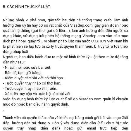
B. CÁC HÌNH THỨC KỶ LUẬT.
Những hành vi phá hoại, gây tổn hại đến hệ thống trang Web, làm ảnh
hưởng đến uy tín hay cơ sở vật chất của Visadep.com, gây gián đoạn hoặc
quá tải hệ thống (gửi thư, gửi dữ liệu… ), làm ảnh hưởng đến đến người sử
dụng khác, sử dụng trái phép hệ thống mạng Visadep.com vào các mục
đích phá hoại, quấy rối… vi phạm pháp luật của nước CHXHCN Việt Nam khi
bị phát hiện sẽ lập tức bị xử lý, truất quyền thành viên, bị truy tố ra toà theo
đúng pháp luật.
Ngoài ra, ban điều hành đưa ra một số hình thức kỷ luật theo mức độ tăng
dần như sau:
- Nhắc nhở hoặc sửa bài viết.
- Bấm lỗ, tạm giữ bằng....
- Kiểm duyệt các bài viết có thời hạn.
- Tước quyền truy nhập có thời hạn.
- Tước quyền truy nhập vĩnh viễn.
- Xóa tên truy cập và toàn bộ các bài viết.
Việc áp dụng hình thức kỷ luật cụ thể sẽ do Visadep.com quản lý chuyên
mục đó hoặc ban điều hành quyết định.
.
Thành viên có quyền thắc mắc và khiếu nại bằng cách gởi bài vào mục Giải
đáp, hướng dẫn sử dụng & Góp ý xây dựng diễn đàn (nếu chưa bị tước
quyền truy nhập diễn đàn) hoặc gửi email trực tiếp đến