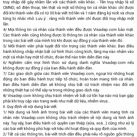
truy nhập dễ gây nhầm lẫn với các thành viên khác. - Tên truy nhập là số
CMND, số điện thoại, tên thật và một số thông tin cá nhân khác chỉ được
đổi khi thành viên đã có từ 30 bài viết trở lên và 1 năm đăng ký nick và chưa
từng bị nhắc nhở. Lưu ý : rằng mỗi thành viên chỉ được đổi truy nhập một
lần.
4/ Mọi thông tin cá nhân của thành viên đều được Visadep.com bảo mật.
Các thành viên cũng không được lộ thông tin cá nhân của thành viên khác
trong các bài viết của mình trừ khi được sự đồng ý của thành viên đó.
5/ Mỗi thành viên phải tuyệt đối tôn trọng các thành viên khác. Ban điều
hành không chấp nhận bất cứ hình thức công kích, lăng mạ nào nhắm vào
một cá nhân hay một tổ chức, đoàn thể nào trên diễn đàn này.
6/ Nghiêm cấm mọi hình thức sử dụng danh nghĩa Visadep.com nếu
không được sự đồng ý của ban điều hành diễn đàn.
7/ Các giao dịch giữa các thành viên Visadep.com, ngoại trừ những hoạt
động do ban điều hành trực tiếp tổ chức, hoàn toàn mang tính cá nhân.
Ban điều hành diễn đàn sẽ không chịu bất cứ trách nhiệm nào đối với
những thiệt hại có thể xảy ra trong những giao dịch này.
8/ Visadep.com không chịu trách nhiệm về bất cứ tổn hại nào mà bạn gặp
phải khi truy cập vào trang web như mất dữ liệu, nhiễm virus...
II. Quy định về nội dung bài viết.
1/ Nội dung và hình ảnh trong bài viết của các thành viên mang tính cá
nhân nên Visadep.com không chịu trách nhiệm về nội dung và hình ảnh
này. Tuy vậy, ban điều hành có quyền can thiệp (sửa, xoá…) cũng như xử lý
các bài viết không phù hợp với tiêu chí hoạt động và quy định của mình.
2/ Tất cả các thông tin, bài viết trích dẫn đều phải nêu rõ nguồn gốc thông