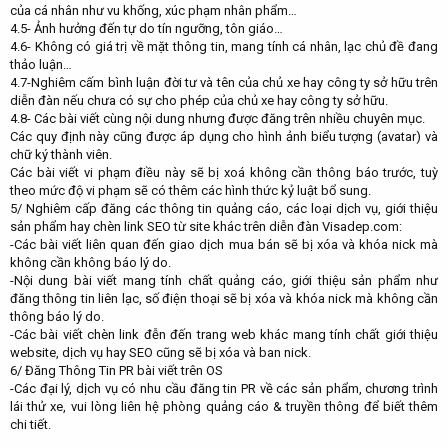
của cá nhân như vu khống, xúc phạm nhân phẩm…
4.5- Ảnh hưởng đến tự do tín ngưỡng, tôn giáo…
4.6- Không có giá trị về mặt thông tin, mang tính cá nhân, lạc chủ đề đang
thảo luận…
4.7-Nghiêm cấm bình luận đời tư và tên của chủ xe hay công ty sở hữu trên
diễn đàn nếu chưa có sự cho phép của chủ xe hay công ty sở hữu.
4.8- Các bài viết cùng nội dung nhưng được đăng trên nhiều chuyên mục.
Các quy định này cũng được áp dụng cho hình ảnh biểu tượng (avatar) và
chữ ký thành viên.
Các bài viết vi phạm điều này sẽ bị xoá không cần thông báo trước, tuỳ
theo mức độ vi phạm sẽ có thêm các hình thức kỷ luật bổ sung.
5/ Nghiêm cấp đăng các thông tin quảng cáo, các loại dịch vụ, giới thiệu
sản phẩm hay chèn link SEO từ site khác trên diễn đàn Visadep.com:
-Các bài viết liên quan đến giao dịch mua bán sẽ bị xóa và khóa nick mà
không cần không báo lý do.
-Nội dung bài viết mang tính chất quảng cáo, giới thiệu sản phẩm như
đăng thông tin liên lạc, số điện thoại sẽ bị xóa và khóa nick mà không cần
thông báo lý do.
-Các bài viết chèn link đễn đến trang web khác mang tính chất giới thiệu
website, dịch vụ hay SEO cũng sẽ bị xóa và ban nick.
6/ Đăng Thông Tin PR bài viết trên OS
-Các đại lý, dịch vụ có nhu cầu đăng tin PR về các sản phẩm, chương trình
lái thử xe, vui lòng liên hệ phòng quảng cáo & truyền thông để biết thêm
chi tiết.