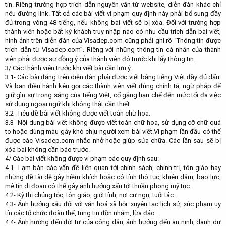
tin. Riêng trường hợp trích dẫn nguyên văn từ website, diễn đàn khác chỉ
nêu đường link. Tất cả các bài viết vi phạm quy định này phải bổ sung đầy
đủ trong vòng 48 tiếng, nếu không bài viết sẽ bị xóa. Đối với trường hợp
thành viên hoặc bất kỳ khách truy nhập nào có nhu cầu trích dẫn bài viết,
hình ảnh trên diễn đàn của Visadep.com cũng phải ghi rõ “Thông tin được
trích dẫn từ Visadep.com”. Riêng với những thông tin cá nhân của thành
viên phải được sự đồng ý của thành viên đó trước khi lấy thông tin.
3/ Các thành viên trước khi viết bài cần lưu ý:
3.1- Các bài đăng trên diễn đàn phải được viết bằng tiếng Việt đầy đủ dấu.
Và ban điều hành kêu gọi các thành viên viết đúng chính tả, ngữ pháp để
giữ gìn sự trong sáng của tiếng Việt, cố gắng hạn chế đến mức tối đa việc
sử dụng ngoại ngữ khi không thật cần thiết.
3.2- Tiêu đề bài viết không được viết toàn chữ hoa.
3.3- Nội dung bài viết không được viết toàn chữ hoa, sử dụng cỡ chữ quá
to hoặc dùng màu gây khó chịu người xem bài viết.Vi phạm lần đầu có thể
được các Visadep.com nhắc nhở hoặc giúp sửa chữa. Các lần sau sẽ bị
xóa bài không cần báo trước.
4/ Các bài viết không được vi phạm các quy định sau:
4.1- Lạm bàn các vấn đề liên quan tới chính sách, chính trị, tôn giáo hay
những đề tài dễ gây hiềm khích hoặc có tính thô tục, khiêu dâm, bạo lực,
mê tín dị đoan có thể gây ảnh hưởng xấu tới thuần phong mỹ tục.
4.2- Kỳ thị chủng tộc, tôn giáo, giới tính, nơi cư ngụ, tuổi tác.
4.3- Ảnh hưởng xấu đối với văn hoá xã hội: xuyên tạc lịch sử, xúc phạm uy
tín các tổ chức đoàn thể, tung tin đồn nhảm, lừa đảo…
4.4- Ảnh hưởng đến đời tư của công dân, ảnh hưởng đến an ninh, danh dự