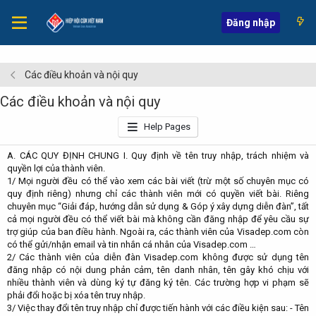
Đăng nhập
Các điều khoản và nội quy
Các điều khoản và nội quy
Help Pages
A. CÁC QUY ĐỊNH CHUNG I. Quy định về tên truy nhập, trách nhiệm và
quyền lợi của thành viên.
1/ Mọi người đều có thể vào xem các bài viết (trừ một số chuyên mục có
quy định riêng) nhưng chỉ các thành viên mới có quyền viết bài. Riêng
chuyên mục “Giải đáp, hướng dẫn sử dụng & Góp ý xây dựng diễn đàn”, tất
cả mọi người đều có thể viết bài mà không cần đăng nhập để yêu cầu sự
trợ giúp của ban điều hành. Ngoài ra, các thành viên của Visadep.com còn
có thể gửi/nhận email và tin nhắn cá nhân của Visadep.com …
2/ Các thành viên của diễn đàn Visadep.com không được sử dụng tên
đăng nhập có nội dung phản cảm, tên danh nhân, tên gây khó chịu với
nhiều thành viên và dùng ký tự đăng ký tên. Các trường hợp vi phạm sẽ
phải đổi hoặc bị xóa tên truy nhập.
3/ Việc thay đổi tên truy nhập chỉ được tiến hành với các điều kiện sau: - Tên